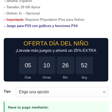
– Idioma:
Español
– Tamaño
:
20 GB Aprox
– Online:
Si – Opcional
– Importante:
Requiere Playstation Plus para Online
– Juego para PS5 con gráficos y funciones PS4
OFERTA DÍA DEL NIÑO
¡Llevate más juegos y ahorrá un 25% EXTRA
05
10
26
52
Dias
Horas
Min
Seg
Tipo
Hace tu pago mediante: