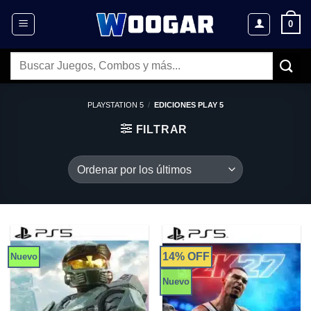
Saltar
0
al
contenido
Buscar
por:
PLAYSTATION 5
/
EDICIONES PLAY 5
FILTRAR
14% OFF
Nuevo
Nuevo