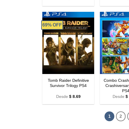
69% OFF
Tomb Raider Definitive
Combo Crash
Survivor Trilogy PS4
Crashiversar
PS
Desde
$
8.69
Desde
$
1
2