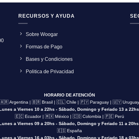
RECURSOS Y AYUDA
SE
Sobre Woogar
00
Formas de Pago
Bases y Condiciones
Politica de Privacidad
HORARIO DE ATENCIÓN
🇦🇷 Argentina | 🇧🇷 Brasil | 🇨🇱 Chile | 🇵🇾 Paraguay | 🇺🇾 Urugua
Lunes a Viernes 10 a 22hs - Sábado, Domingo y Feriado 13 a 22hs
🇪🇨 Ecuador | 🇲🇽 México | 🇨🇴 Colombia | 🇵🇪 Perú
Lunes a Viernes 09 a 20hs - Sábado, Domingo y Feriado 11 a 20hs
🇪🇸 España
Lunes a Viernes 16 a 03hs - Sábado, Domingo y Feriado 18 a 03hs