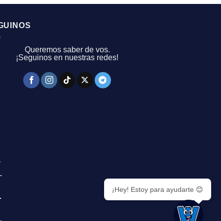
GUINOS
Queremos saber de vos.
¡Seguinos en nuestras redes!
y
.
¡Hey! Estoy para ayudarte 😊
.
.