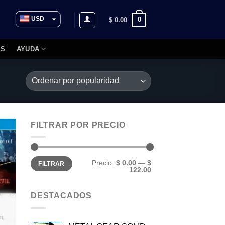
USD
0
$
0.00
ARS
​​
AYUDA
EUR
CLP
COP
MXN
BRL
FILTRAR POR PRECIO
UYU
PYG
Precio
Precio
BOB
Precio:
$ 0.00
—
$
FILTRAR
mínimo
máximo
122.00
PEN
CRC
DESTACADOS
GTQ