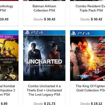
Anthology
Batman Arkham
Combo Resident Ev
 PS4
Collection PS4
Triple Pack PS4
10.43
Desde
$
30.42
Desde
$
30.42
al Kombat
Combo Uncharted 4 a
The King Of Fighte
Injustice 2
Thiefs End + Uncharted
Gold Collection PS
ion PS4
The Lost Legacy PS4
6.95
Desde
$
21.73
Desde
$
19.12