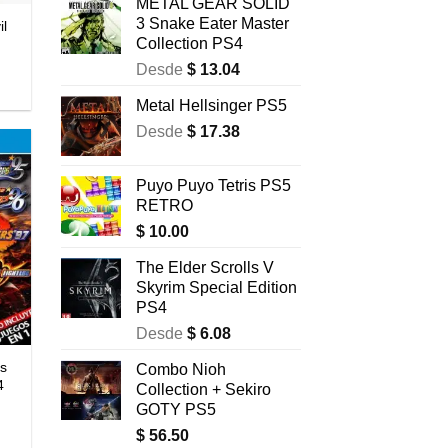
METAL GEAR SOLID
3 Snake Eater Master
il
Collection PS4
Desde
$
13.04
Metal Hellsinger PS5
Desde
$
17.38
Puyo Puyo Tetris PS5
RETRO
$
10.00
The Elder Scrolls V
Skyrim Special Edition
PS4
Desde
$
6.08
rs
Combo Nioh
4
Collection + Sekiro
GOTY PS5
$
56.50