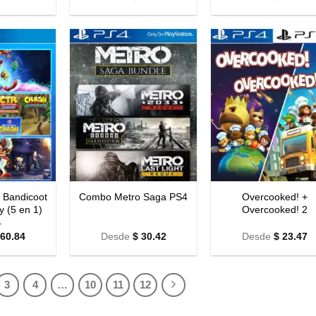
 Bandicoot
Overcooked! +
Combo Metro Saga PS4
y (5 en 1)
Overcooked! 2
4
60.84
Desde
$
30.42
Desde
$
23.47
3
4
…
10
11
12