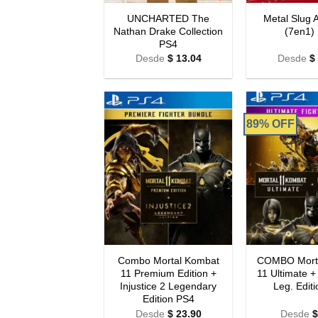
UNCHARTED The
Metal Slug 
Nathan Drake Collection
(7en1)
PS4
Desde
$
13.04
Desde
$
89% OFF
Combo Mortal Kombat
COMBO Mort
11 Premium Edition +
11 Ultimate + 
Injustice 2 Legendary
Leg. Edit
Edition PS4
Desde
$
23.90
Desde
$