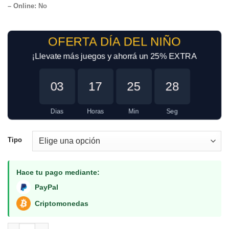
– Online
:
No
OFERTA DÍA DEL NIÑO
¡Llevate más juegos y ahorrá un 25% EXTRA
03
17
25
28
Dias
Horas
Min
Seg
Tipo
Hace tu pago mediante:
PayPal
Criptomonedas
Wolfenstein II The New Colossus PS4 cantidad