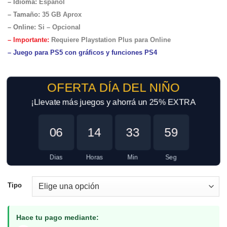
– Idioma:
Español
– Tamaño
:
35 GB Aprox
– Online:
Si – Opcional
– Importante:
Requiere Playstation Plus para Online
– Juego para PS5 con gráficos y funciones PS4
OFERTA DÍA DEL NIÑO
¡Llevate más juegos y ahorrá un 25% EXTRA
06
14
33
59
Dias
Horas
Min
Seg
Tipo
Hace tu pago mediante: