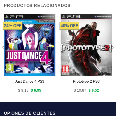
PRODUCTOS RELACIONADOS
24% OFF
40% OFF
Just Dance 4 PS3
Prototype 2 PS3
Original
Current
Original
Current
$
9.13
$
6.95
$
10.87
$
6.52
price
price
price
price
was:
is:
was:
is:
$ 9.13.
$ 6.95.
$ 10.87.
$ 6.52.
OPIONES DE CLIENTES