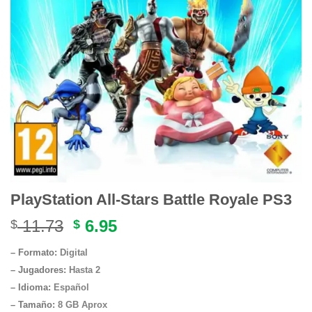
PlayStation All-Stars Battle Royale PS3
Original
Current
11.73
6.95
$
$
price
price
– Formato:
Digital
was:
is:
– Jugadores:
Hasta 2
$ 11.73.
$ 6.95.
– Idioma:
Español
– Tamaño
:
8 GB Aprox