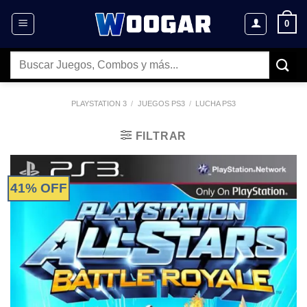
Saltar
0
al
contenido
Buscar
por:
PLAYSTATION 3
/
JUEGOS PS3
/
LUCHA PS3
FILTRAR
41% OFF