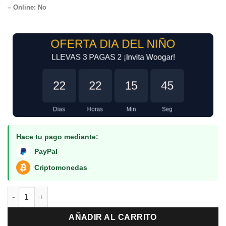
– Online:
No
OFERTA DIA DEL NIÑO
LLEVAS 3 PAGAS 2 ¡Invita Woogar!
22
22
15
45
Dias
Horas
Min
Seg
Hace tu pago mediante:
PayPal
Criptomonedas
PlayStation All-Stars Battle Royale PS3 cantidad
AÑADIR AL CARRITO