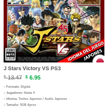
J Stars Victory VS PS3
Original
Current
13.47
6.95
$
$
price
price
– Formato:
Digital
was:
is:
– Jugadores:
Hasta 4
$ 13.47.
$ 6.95.
– Idioma:
Textos Japones / Audio Japones
– Tamaño
:
5GB Aprox