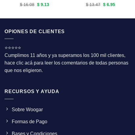
Original
Current
Original
Current
$
16.08
$
9.13
$
13.47
$
6.95
price
price
price
price
was:
is:
was:
is:
$ 16.08.
$ 9.13.
$ 13.47.
$ 6.95.
OPIONES DE CLIENTES
⭐⭐⭐⭐⭐
Cumplimos 11 años y ya superamos los 100 mil clientes,
hace clic acá para leer los comentarios de todas personas
que nos eligieron.
RECURSOS Y AYUDA
Sobre Woogar
Formas de Pago
Bases y Condiciones