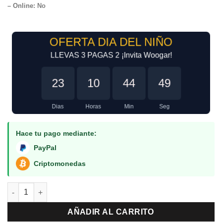
– Online:
No
OFERTA DIA DEL NIÑO
LLEVAS 3 PAGAS 2 ¡Invita Woogar!
23
10
44
49
Dias
Horas
Min
Seg
Hace tu pago mediante:
PayPal
Criptomonedas
J Stars Victory VS PS3 cantidad
AÑADIR AL CARRITO