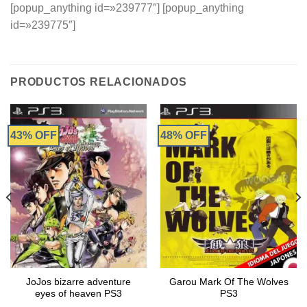
[popup_anything id=»239777″] [popup_anything
id=»239775″]
PRODUCTOS RELACIONADOS
43% OFF
48% OFF
JoJos bizarre adventure
Garou Mark Of The Wolves
eyes of heaven PS3
PS3