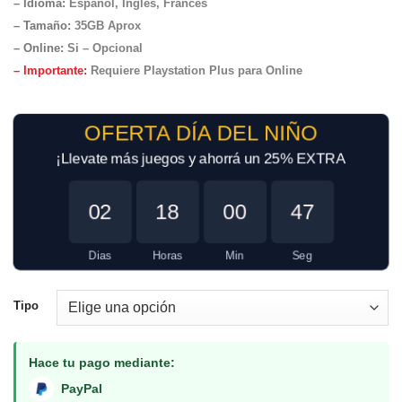
– Idioma:
Español, Inglés, Francés
– Tamaño
:
35GB Aprox
– Online:
Si – Opcional
– Importante:
Requiere Playstation Plus para Online
OFERTA DÍA DEL NIÑO
¡Llevate más juegos y ahorrá un 25% EXTRA
02
18
00
47
Dias
Horas
Min
Seg
Tipo
Hace tu pago mediante:
PayPal