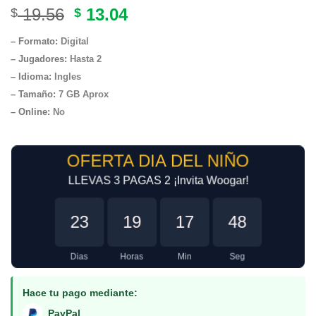
Original
Current
19.56
13.04
$
$
price
price
– Formato:
Digital
was:
is:
– Jugadores:
Hasta 2
$ 19.56.
$ 13.04.
– Idioma:
Ingles
– Tamaño
:
7 GB Aprox
– Online:
No
OFERTA DIA DEL NIÑO
LLEVAS 3 PAGAS 2 ¡Invita Woogar!
23
19
17
48
Dias
Horas
Min
Seg
Hace tu pago mediante:
PayPal