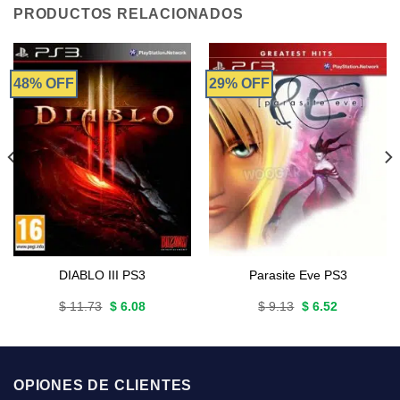
PRODUCTOS RELACIONADOS
48% OFF
29% OFF
DIABLO III PS3
Parasite Eve PS3
Original
Current
Original
Current
$
11.73
$
6.08
$
9.13
$
6.52
price
price
price
price
was:
is:
was:
is:
$ 11.73.
$ 6.08.
$ 9.13.
$ 6.52.
OPIONES DE CLIENTES