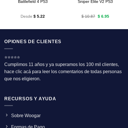
Battlefield 4 PS3
Sniper Elite V2 PS3
Original
Current
Desde
$
5.22
$
10.87
$
6.95
price
price
was:
is:
$ 10.87.
$ 6.95.
OPIONES DE CLIENTES
⭐⭐⭐⭐⭐
Cumplimos 11 años y ya superamos los 100 mil clientes,
hace clic acá para leer los comentarios de todas personas
que nos eligieron.
RECURSOS Y AYUDA
Sobre Woogar
Formas de Pago