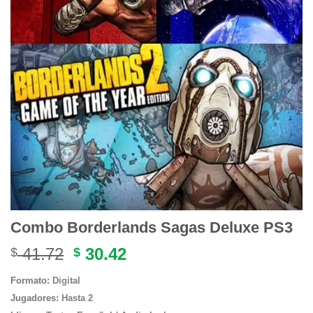
Combo Borderlands Sagas Deluxe PS3
Original
Current
41.72
30.42
$
$
price
price
Formato:
Digital
was:
is:
Jugadores:
Hasta 2
$ 41.72.
$ 30.42.