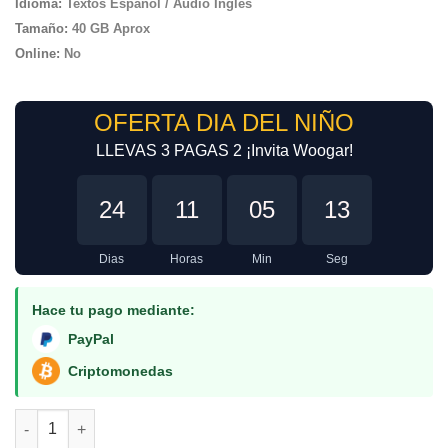
Idioma:
Textos Español / Audio Ingles
Tamaño
:
40 GB Aprox
Online:
No
OFERTA DIA DEL NIÑO
LLEVAS 3 PAGAS 2 ¡Invita Woogar!
24
11
05
12
Dias
Horas
Min
Seg
Hace tu pago mediante:
PayPal
Criptomonedas
Combo Borderlands Sagas Deluxe PS3 cantidad