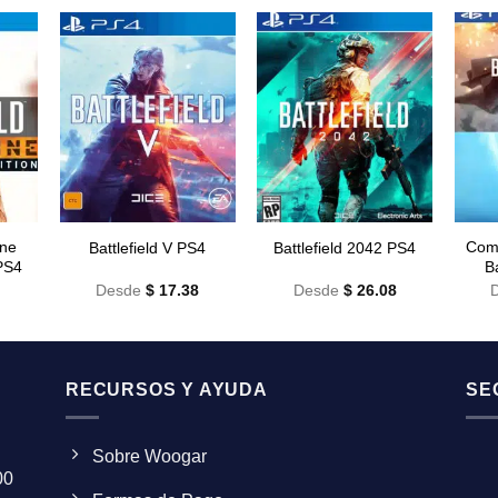
ine
Comb
Battlefield V PS4
Battlefield 2042 PS4
 PS4
B
Desde
$
17.38
Desde
$
26.08
RECURSOS Y AYUDA
SE
Sobre Woogar
00