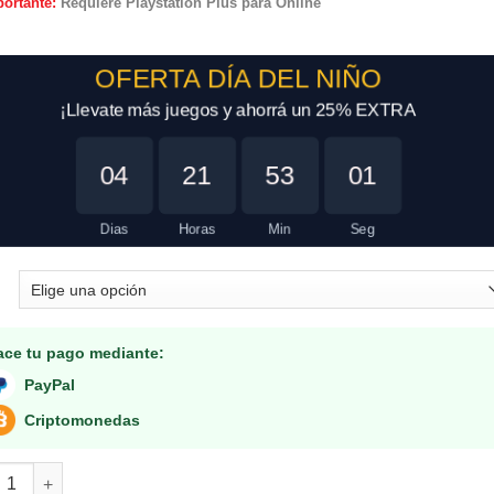
portante:
Requiere Playstation Plus para Online
OFERTA DÍA DEL NIÑO
¡Llevate más juegos y ahorrá un 25% EXTRA
04
21
53
01
Dias
Horas
Min
Seg
ace tu pago mediante:
PayPal
Criptomonedas
lefield V PS5 RETRO cantidad