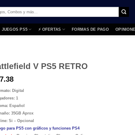
JUEGOS PS5
⚡ OFERTAS
FORMAS DE PAGO
OPINIONES
ttlefield V PS5 RETRO
7.38
rmato:
Digital
gadores:
1
ioma:
Español
maño
:
35GB Aprox
line:
Si – Opcional
ego para PS5 con gráficos y funciones PS4