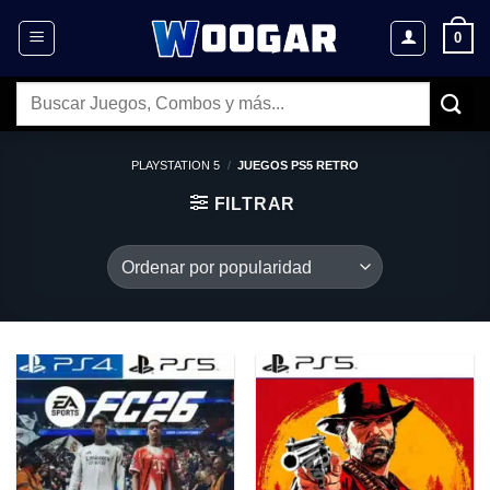
Saltar
0
al
contenido
Buscar
por:
PLAYSTATION 5
/
JUEGOS PS5 RETRO
FILTRAR