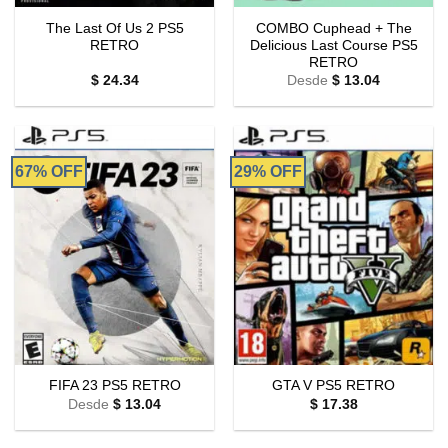
The Last Of Us 2 PS5
COMBO Cuphead + The
RETRO
Delicious Last Course PS5
RETRO
$
24.34
Desde
$
13.04
67% OFF
29% OFF
FIFA 23 PS5 RETRO
GTA V PS5 RETRO
Desde
$
13.04
$
17.38